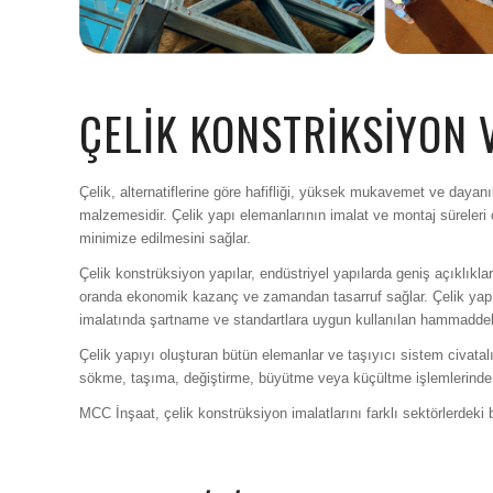
ÇELİK KONSTRİKSİYON V
Çelik, alternatiflerine göre hafifliği, yüksek mukavemet ve dayan
malzemesidir. Çelik yapı elemanlarının imalat ve montaj süreleri
minimize edilmesini sağlar.
Çelik konstrüksiyon yapılar, endüstriyel yapılarda geniş açıklıkl
oranda ekonomik kazanç ve zamandan tasarruf sağlar. Çelik yapı 
imalatında şartname ve standartlara uygun kullanılan hammaddeler 
Çelik yapıyı oluşturan bütün elemanlar ve taşıyıcı sistem civatalı
sökme, taşıma, değiştirme, büyütme veya küçültme işlemlerinde
MCC İnşaat, çelik konstrüksiyon imalatlarını farklı sektörlerdeki 