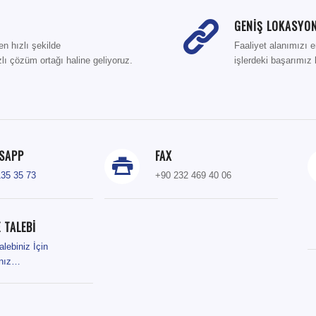
GENİŞ LOKASYON
en hızlı şekilde
Faaliyet alanımızı e
lı çözüm ortağı haline geliyoruz.
işlerdeki başarımız k
SAPP
FAX
135 35 73
+90 232 469 40 06
 TALEBİ
alebiniz İçin
ınız…