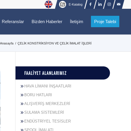
E-Katalog
Referanslar
Bizden Haberler
İletişim
Proje Talebi
Anasayfa
/
ÇELİK KONSTRİKSİYON VE ÇELİK İMALAT İŞLERİ
FAALIYET ALANLARIMIZ
HAVA LİMANI İNŞAATLARI
BORU HATLARI
ALIŞVERİŞ MERKEZLERİ
SULAMA SİSTEMLERİ
ENDÜSTRİYEL TESİSLER
SPOOL İMALATI