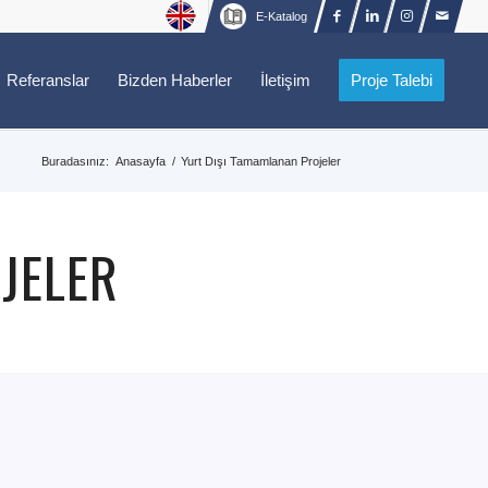
E-Katalog
Referanslar
Bizden Haberler
İletişim
Proje Talebi
Buradasınız:
Anasayfa
/
Yurt Dışı Tamamlanan Projeler
JELER