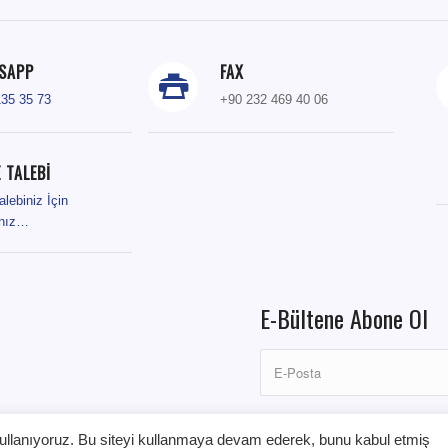
SAPP
FAX
135 35 73
+90 232 469 40 06
 TALEBİ
alebiniz İçin
ınız…
E-Bültene Abone Ol
kullanıyoruz. Bu siteyi kullanmaya devam ederek, bunu kabul etmiş