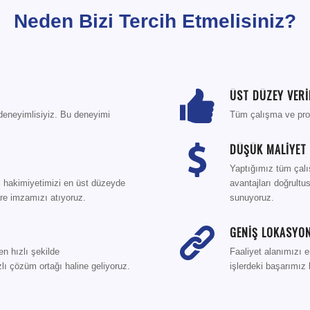
Neden Bizi Tercih Etmelisiniz?
ÜST DÜZEY VERİ
 deneyimlisiyiz. Bu deneyimi
Tüm çalışma ve proje
DÜŞÜK MALİYET 
Yaptığımız tüm çalı
el hakimiyetimizi en üst düzeyde
avantajları doğrultu
re imzamızı atıyoruz.
sunuyoruz.
GENİŞ LOKASYON
en hızlı şekilde
Faaliyet alanımızı e
lı çözüm ortağı haline geliyoruz.
işlerdeki başarımız k