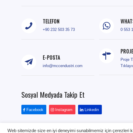
TELEFON
WHAT
+90 232 503 35 73
0 553 
PROJE
E-POSTA
Proje T
info@mccendustri.com
Tıklay
Sosyal Medyada Takip Et
Facebook
Instagram
Linkedin
Web sitemizde size en iyi deneyimi sunabilmemiz için çerezleri 