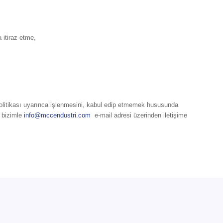
 itiraz etme,
si politikası uyarınca işlenmesini, kabul edip etmemek hususunda
n bizimle
info@mccendustri.com
e-mail adresi üzerinden iletişime