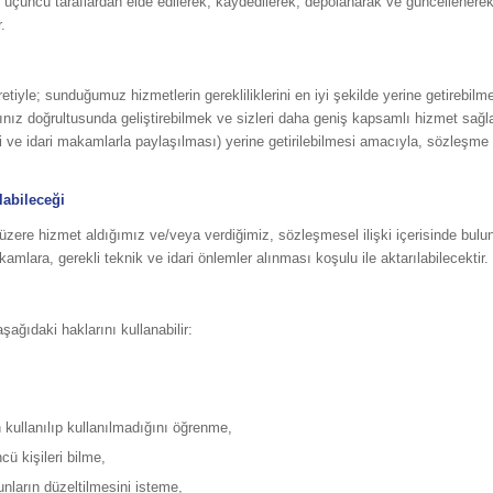
 gibi üçüncü taraflardan elde edilerek, kaydedilerek, depolanarak ve güncellene
.
retiyle; sunduğumuz hizmetlerin gerekliliklerini en iyi şekilde yerine getirebi
ınız doğrultusunda geliştirebilmek ve sizleri daha geniş kapsamlı hizmet sağlay
dli ve idari makamlarla paylaşılması) yerine getirilebilmesi amacıyla, sözleşm
labileceği
k üzere hizmet aldığımız ve/veya verdiğimiz, sözleşmesel ilişki içerisinde bulun
kamlara, gerekli teknik ve idari önlemler alınması koşulu ile aktarılabilecektir.
ğıdaki haklarını kullanabilir:
 kullanılıp kullanılmadığını öğrenme,
cü kişileri bilme,
unların düzeltilmesini isteme,