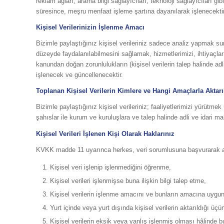
reklam ağları, arama bilgi sağlayıcıları, teknoloji sağlayıcıları
süresince, meşru menfaat işleme şartına dayanılarak işlenecektir
Kişisel Verilerinizin İşlenme Amacı
Bizimle paylaştığınız kişisel verileriniz sadece analiz yapmak su
düzeyde faydalanılabilmesini sağlamak, hizmetlerimizi, ihtiyaçlar
kanundan doğan zorunlulukların (kişisel verilerin talep halinde a
işlenecek ve güncellenecektir.
Toplanan Kişisel Verilerin Kimlere ve Hangi Amaçlarla Aktarı
Bizimle paylaştığınız kişisel verileriniz; faaliyetlerimizi yürütme
şahıslar ile kurum ve kuruluşlara ve talep halinde adli ve idari ma
Kişisel Verileri İşlenen Kişi Olarak Haklarınız
KVKK madde 11 uyarınca herkes, veri sorumlusuna başvurarak aşa
Kişisel veri işlenip işlenmediğini öğrenme,
Kişisel verileri işlenmişse buna ilişkin bilgi talep etme,
Kişisel verilerin işlenme amacını ve bunların amacına uygun
Yurt içinde veya yurt dışında kişisel verilerin aktarıldığı üçün
Kişisel verilerin eksik veya yanlış işlenmiş olması hâlinde b