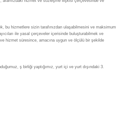
rek, aramızdaki hizmet ve sözleşme ilişkisi çerçevesinde ve
lmek, bu hizmetlere sizin tarafınızdan ulaşabilmesini ve maksimum
ıcıları ile yasal çerçeveler içerisinde buluşturabilmek ve
e ve hizmet süresince, amacına uygun ve ölçülü bir şekilde
duğumuz, ş birliği yaptığımız, yurt içi ve yurt dışındaki 3.