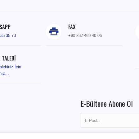
SAPP
FAX
135 35 73
+90 232 469 40 06
 TALEBİ
alebiniz İçin
ınız…
E-Bültene Abone Ol