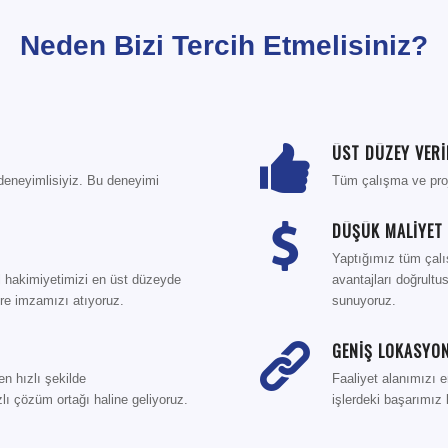
Neden Bizi Tercih Etmelisiniz?
ÜST DÜZEY VERİ
 deneyimlisiyiz. Bu deneyimi
Tüm çalışma ve proje
DÜŞÜK MALİYET 
Yaptığımız tüm çalı
el hakimiyetimizi en üst düzeyde
avantajları doğrultu
re imzamızı atıyoruz.
sunuyoruz.
GENİŞ LOKASYON
en hızlı şekilde
Faaliyet alanımızı e
lı çözüm ortağı haline geliyoruz.
işlerdeki başarımız k