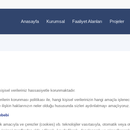
Anasayfa
Kurumsal
Faaliyet Alanları
Projeler
işisel verileriniz hassasiyetle korunmaktadır.
ilerin korunması politikası ile, hangi kişisel verilerinizin hangi amaçla işlenec
e ilişkin haklarınızın neler olduğu hususunda sizleri aydınlatmayı amaçlıyoruz.
ebebi
mak amacıyla ve çerezler (cookies) vb. teknolojiler vasıtasıyla, otomatik veya 