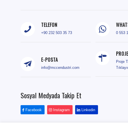
TELEFON
WHAT
+90 232 503 35 73
0 553 
PROJE
E-POSTA
Proje T
info@mccendustri.com
Tıklay
Sosyal Medyada Takip Et
Facebook
Instagram
Linkedin