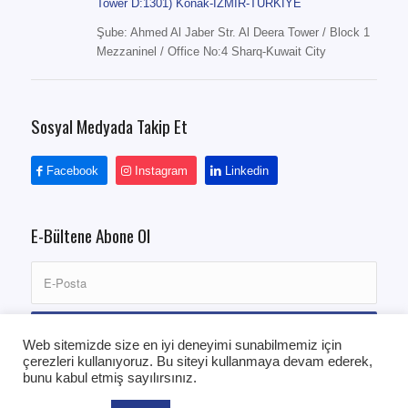
Tower D:1301) Konak-İZMİR-TÜRKİYE
Şube: Ahmed Al Jaber Str. Al Deera Tower / Block 1
Mezzaninel / Office No:4 Sharq-Kuwait City
Sosyal Medyada Takip Et
Facebook
Instagram
Linkedin
E-Bültene Abone Ol
Web sitemizde size en iyi deneyimi sunabilmemiz için
çerezleri kullanıyoruz. Bu siteyi kullanmaya devam ederek,
bunu kabul etmiş sayılırsınız.
Kurumsal
Referanslar
Kariyer
KVKK